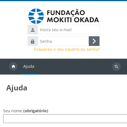
Ir para o conteúdo principal
Insira
seu
Senha
e-
Acessar
mail
Esqueceu o seu usuário ou senha?
Ajuda
Buscar
cursos
Ajuda
Seu nome
(obrigatório)